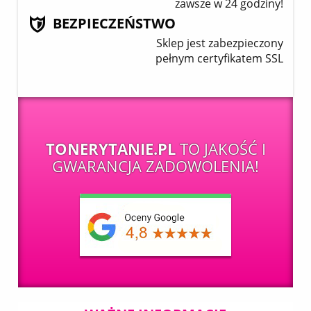
zawsze w 24 godziny!
BEZPIECZEŃSTWO
Sklep jest zabezpieczony
pełnym certyfikatem SSL
TONERYTANIE.PL
TO JAKOŚĆ I
GWARANCJA ZADOWOLENIA!