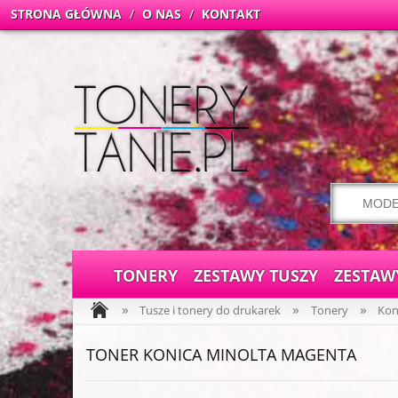
STRONA GŁÓWNA
/
O NAS
/
KONTAKT
TONERY
ZESTAWY TUSZY
ZESTAW
»
»
»
Tusze i tonery do drukarek
Tonery
Kon
TONER KONICA MINOLTA MAGENTA