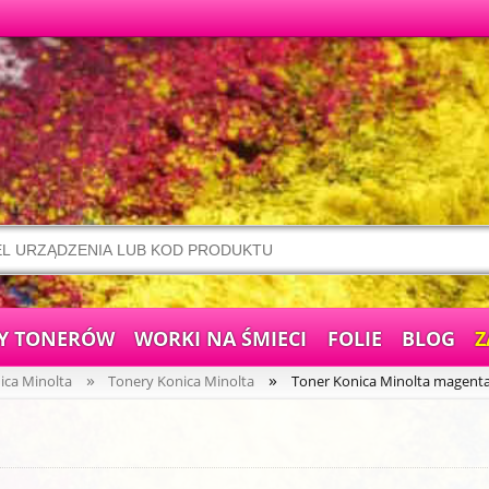
Y TONERÓW
WORKI NA ŚMIECI
FOLIE
BLOG
Z
»
»
ica Minolta
Tonery Konica Minolta
Toner Konica Minolta magent