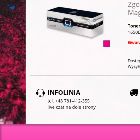
Zgo
Mag
Tone
1650E
Gwara
Dostę
Wysyłk
INFOLINIA
tel. +48 781-412-355
live czat na dole strony