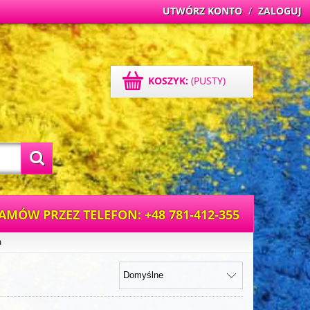
UTWÓRZ KONTO
/
ZALOGUJ
KOSZYK:
(PUSTY)
AMÓW PRZEZ TELEFON: +48 781-412-355
a