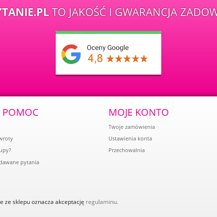
TANIE.PL
TO JAKOŚĆ I GWARANCJA ZADOW
A POMOC
MOJE KONTO
Twoje zamówienia
wroty
Ustawienia konta
kupy?
Przechowalnia
adawane pytania
e ze sklepu oznacza akceptację
regulaminu.