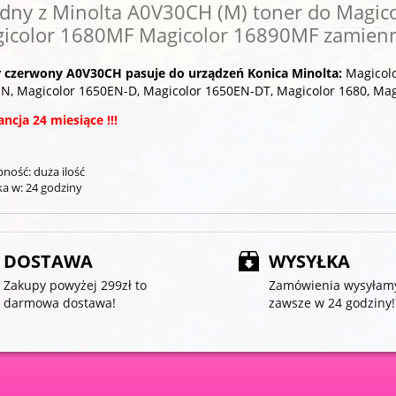
dny z Minolta A0V30CH (M) toner do Magic
icolor 1680MF Magicolor 16890MF zamienni
r czerwony A0V30CH pasuje do
urządzeń
Konica Minolta:
Magicolo
N, Magicolor 1650EN-D, Magicolor 1650EN-DT, Magicolor 1680, Mag
ncja 24 miesiące !!!
pność:
duża ilość
a w:
24 godziny
DOSTAWA
WYSYŁKA
Zakupy powyżej 299zł to
Zamówienia wysyłam
darmowa dostawa!
zawsze w 24 godziny!