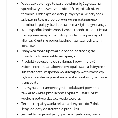
Wada zakupionego towaru powinna być zgłoszona
sprzedawcy niezwłocznie, nie później jednak niż w
terminie 1 miesiąca od daty jej wykrycia. W przypadku
zgłoszenia towaru po upływie wyżej wskazanego
terminu kupujący traci uprawnienia z tytułu gwarancji.
W przypadku konieczności zwrotu produktu do klienta
zostaje wezwany kurier, który podejmuje paczkę od
klienta. Klient nie ponosi żadnych związanych z tym
kosztów.
Nabywca może upoważnić osobę pośrednią do
przesłania towaru reklamacyjnego.
Produkty zgłoszone do reklamacji powinny być
zabezpieczone, zapakowane w opakowania fabryczne
lub zastępcze, w sposób wykluczający wątpliwość czy
zgłaszana usterka powstała u użytkownika czy w czasie
transportu.
Przesyłka z reklamowanymi produktami powinna
zawierać wykaz produktów z opisem usterki oraz
wydruki potwierdzające wadę towaru.
Termin rozpatrywania reklamacji wynosi do 7 dni,
licząc od daty dostarczenia produktu.
Jeśli reklamacja jest pozytywnie rozpatrzona, firma