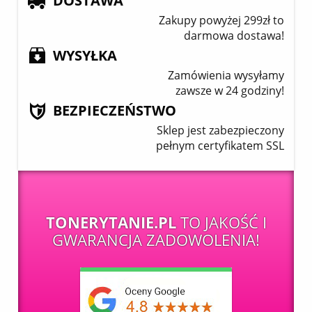
DOSTAWA
Zakupy powyżej 299zł to
darmowa dostawa!
WYSYŁKA
Zamówienia wysyłamy
zawsze w 24 godziny!
BEZPIECZEŃSTWO
Sklep jest zabezpieczony
pełnym certyfikatem SSL
TONERYTANIE.PL
TO JAKOŚĆ I
GWARANCJA ZADOWOLENIA!