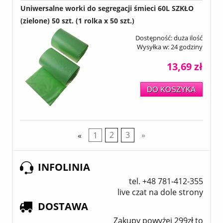
Uniwersalne worki do segregacji śmieci 60L SZKŁO
(zielone) 50 szt. (1 rolka x 50 szt.)
Dostępność:
duża ilość
Wysyłka w:
24 godziny
13,69 zł
DO KOSZYKA
«
1
2
3
»
INFOLINIA
tel. +48 781-412-355
live czat na dole strony
DOSTAWA
Zakupy powyżej 299zł to