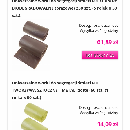
Uniwersalne worki do segregacji śmieci 60L ODPADY
BIODEGRADOWALNE (brązowe) 250 szt. (5 rolek x 50
szt.).
Dostępność:
duża ilość
Wysyłka w:
24 godziny
61,89 zł
DO KOSZYKA
Uniwersalne worki do segregacji śmieci 60L
TWORZYWA SZTUCZNE _ METAL (żółte) 50 szt. (1
rolka x 50 szt.)
Dostępność:
duża ilość
Wysyłka w:
24 godziny
14,09 zł