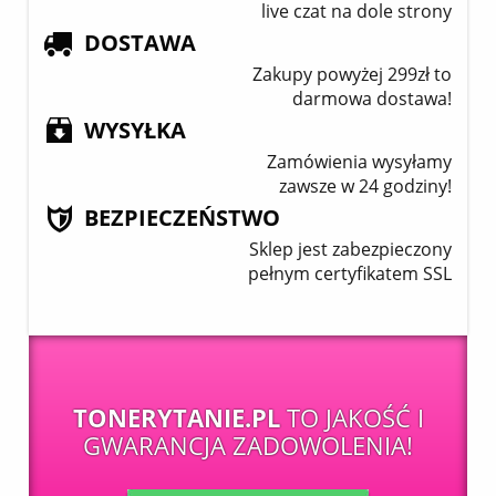
live czat na dole strony
DOSTAWA
Zakupy powyżej 299zł to
darmowa dostawa!
WYSYŁKA
Zamówienia wysyłamy
zawsze w 24 godziny!
BEZPIECZEŃSTWO
Sklep jest zabezpieczony
pełnym certyfikatem SSL
TONERYTANIE.PL
TO JAKOŚĆ I
GWARANCJA ZADOWOLENIA!